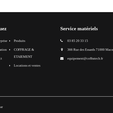
uez
Service matériels
eprise
Produits
03 85 20 33 15
ation
COFFRAGE &
366 Rue des Essards 71000 Mac
ETAIEMENT
ct
equipement@coffratech.fr
Locations et ventes
par