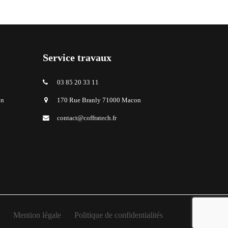
Service travaux
03 85 20 33 11
on
170 Rue Branly 71000 Macon
contact@coffratech.fr
Mention légale
Politique de confidentialités