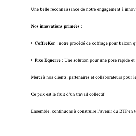
Une belle reconnaissance de notre engagement à innover
𝐍𝐨𝐬 𝐢𝐧𝐧𝐨𝐯𝐚𝐭𝐢𝐨𝐧𝐬 𝐩𝐫𝐢𝐦𝐞́𝐞𝐬 :
◽️ 𝐂𝐨𝐟𝐟𝐫𝐞𝐊𝐞𝐫 : notre procédé de coffrage pour balcon
◽️ 𝐅𝐢𝐱𝐞 𝐄́𝐪𝐮𝐞𝐫𝐫𝐞 : Une solution pour une pose rapid
Merci à nos clients, partenaires et collaborateurs pour l
Ce prix est le fruit d’un travail collectif.
Ensemble, continuons à construire l’avenir du BTP en to